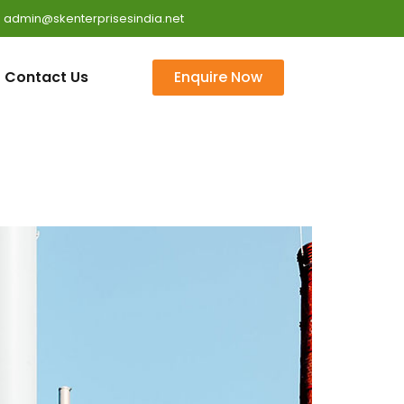
 : admin@skenterprisesindia.net
Contact Us
Enquire Now