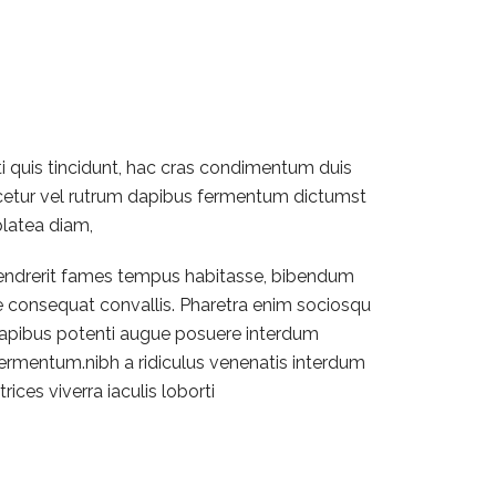
ti quis tincidunt, hac cras condimentum duis
scetur vel rutrum dapibus fermentum dictumst
platea diam,
 hendrerit fames tempus habitasse, bibendum
e consequat convallis. Pharetra enim sociosqu
m dapibus potenti augue posuere interdum
fermentum.nibh a ridiculus venenatis interdum
rices viverra iaculis loborti