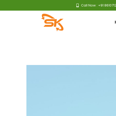
Call Now : +91 861071